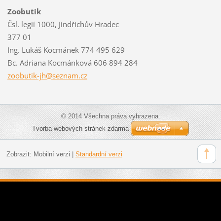
Zoobutik
Čsl. legií 1000, Jindřichův Hradec
377 01
Ing. Lukáš Kocmánek 774 495 629
Bc. Adriana Kocmánková 606 894 284
zoobutik
-jh@sezn
am.cz
© 2014 Všechna práva vyhrazena.
Tvorba webových stránek zdarma
Zobrazit:
Mobilní verzi
|
Standardní verzi